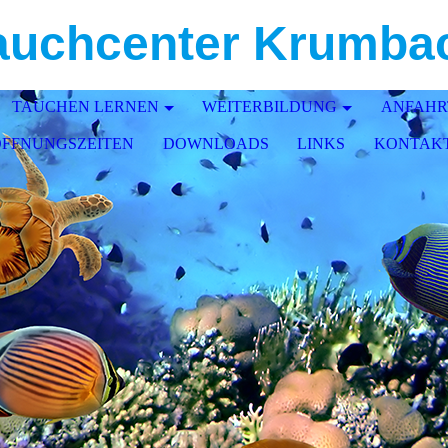
auchcenter Krumba
TAUCHEN LERNEN
WEITERBILDUNG
ANFAHR
ÖFFNUNGSZEITEN
DOWNLOADS
LINKS
KONTAK