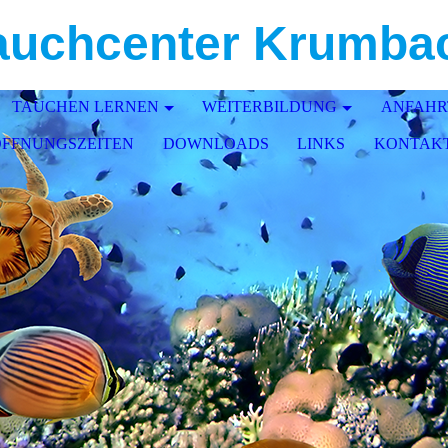
auchcenter Krumba
TAUCHEN LERNEN
WEITERBILDUNG
ANFAHR
ÖFFNUNGSZEITEN
DOWNLOADS
LINKS
KONTAK