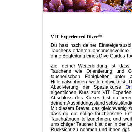
VIT Experienced Diver**
Du hast nach deiner Einsteigerausb
Tauchens erfahren, anspruchsvollere
ohne Begleitung eines Dive Guides Tau
Ziel deiner Weiterbildung ist, das
Tauchens wie Orientierung und G
taucherischen Fähigkeiten unte
Hilfemaßnahmen weiterentwickelst. D
Absolvierung der Spezialkurse
Or
eigentlichen Kurs zum VIT Experie
Abschluss des Kurses bist du bere
deinem Ausbildungsstand selbstständ
Mit diesem Brevet, das gleichwertig 
dass du die nötige taucherische Er
Tauchgängen teilzunehmen, und weite
umsichtiger Taucher bist, der in der L
Rücksicht zu nehmen und ihnen ggf. a