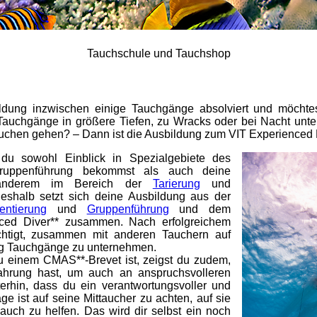
Tauchschule und Tauchshop
ildung inzwischen einige Tauchgänge absolviert und möchte
 Tauchgänge in größere Tiefen, zu Wracks oder bei Nacht unt
chen gehen? – Dann ist die Ausbildung zum VIT Experienced Di
s du sowohl Einblick in Spezialgebiete des
ruppenführung bekommst als auch deine
r anderem im Bereich der
Tarierung
und
eshalb setzt sich deine Ausbildung aus der
ientierung
und
Gruppenführung
und dem
nced Diver** zusammen. Nach erfolgreichem
chtigt, zusammen mit anderen Tauchern auf
ig Tauchgänge zu unternehmen.
zu einem CMAS**-Brevet ist, zeigst du zudem,
fahrung hast, um auch an anspruchsvolleren
rhin, dass du ein verantwortungsvoller und
age ist auf seine Mittaucher zu achten, auf sie
uch zu helfen. Das wird dir selbst ein noch